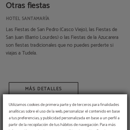
Otras fiestas
Las Fiestas de San Pedro (Casco Viejo), las Fiestas de
San Juan (Barrio Lourdes) o las Fiestas de la Azucarera
son fiestas tradicionales que no puedes perderte si
viajas a Tudela.
MÁS DETALLES
Utilizamos cookies de primera parte y de terceros para finalidades
analíticas sobre el uso de la web, personalizar el contenido en base
a tus preferencias, y publicidad personalizada en base a un perfil a
partir de la recopilación de tus hábitos de navegación. Para más
FIESTAS