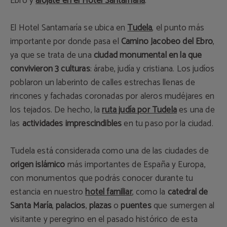
Ebro y
alójate en el Hotel Santamaría
.
El Hotel Santamaría se ubica en
Tudela
, el punto más
importante por donde pasa el
Camino Jacobeo del Ebro
,
ya que se trata de una
ciudad monumental en la que
convivieron 3 culturas
: árabe, judía y cristiana. Los judíos
poblaron un laberinto de calles estrechas llenas de
rincones y fachadas coronadas por aleros mudéjares en
los tejados. De hecho, la
ruta judía por Tudela
es una de
las
actividades imprescindibles
en tu paso por la ciudad.
Tudela está considerada como una de las ciudades de
origen islámico
más importantes de España y Europa,
con monumentos que podrás conocer durante tu
estancia en nuestro
hotel familiar
, como la
catedral de
Santa María
,
palacios
,
plazas
o
puentes
que sumergen al
visitante y peregrino en el pasado histórico de esta