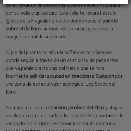
calle Portal, un rincón donde querrás hacer una parada
por su bella arquitectura. Esta calle te llevará hasta la
iglesia de la Magdalena, desde donde verás el
puente
sobre el río Ebro
, símbolo de la ciudad, ya que es la
imagen central de su escudo.
Al pie del puente se sitúa la señal que te indica por
dónde seguir, a través de un carril bici y de paseantes
que va paralelo a las vías del tren, y que te hará
finalmente
salir de la ciudad en dirección a Castejón
por
una zona de especial valor ecológico, Los Sotos del
Ebro.
Anímate a recorrer el
Camino Jacobeo del Ebro
y alójate
en pleno centro de Tudela, la ciudad más importante del
recorrido. En el Hotel Santamaría contarás con todo