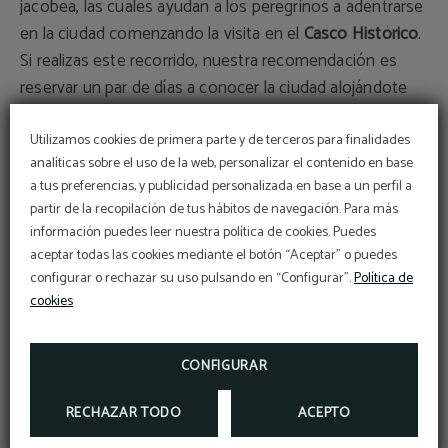
jacobea, las cuales ayudan a los peregrinos a adentrarse
en la ciudad comenzando la visita en el
Casco Histórico
.
Si realizas este recorrido, nuestra recomendación es
reservar un par de días a conocer la ciudad alojándote
en el
Hotel Santamaría
, ya que descubrirás los rincones
donde habitó la población musulmana, así como el
Utilizamos cookies de primera parte y de terceros para finalidades
analíticas sobre el uso de la web, personalizar el contenido en base
barrio judío donde convivió también la cultura cristiana
,
a tus preferencias, y publicidad personalizada en base a un perfil a
con bellos ejemplos de la época en distintos edificios
partir de la recopilación de tus hábitos de navegación. Para más
religiosos.
información puedes leer nuestra política de cookies. Puedes
aceptar todas las cookies mediante el botón “Aceptar” o puedes
Sella tu Credencial
configurar o rechazar su uso pulsando en “Configurar”.
Política de
Frente a la Catedral encontrarás la
cookies
Oficina de Turismo
o
Punto de Encuentro de Tudela, donde podrás recabar
toda la información que necesitas para tu viaje y,
CONFIGURAR
además,
sellar la Credencial del Peregrino
.
RECHAZAR TODO
ACEPTO
Las conchas te seguirán indicando el camino hasta la