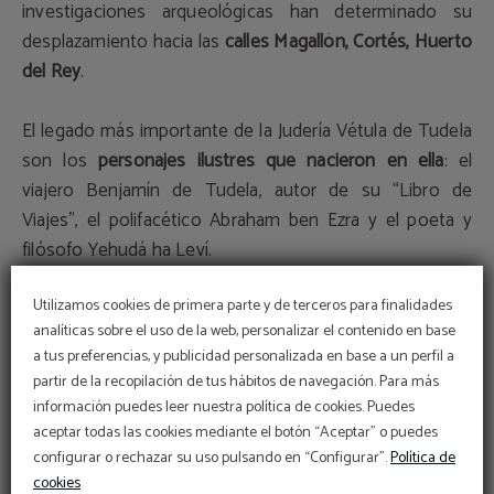
investigaciones arqueológicas han determinado su
desplazamiento hacia las
calles Magallón, Cortés, Huerto
del Rey
.
El legado más importante de la Judería Vétula de Tudela
son los
personajes ilustres que nacieron en ella
: el
viajero Benjamín de Tudela, autor de su “Libro de
Viajes”, el polifacético Abraham ben Ezra y el poeta y
filósofo Yehudá ha Leví.
Utilizamos cookies de primera parte y de terceros para finalidades
Callejuelas estrechas, casas de adobe y ladrillo altas y
analíticas sobre el uso de la web, personalizar el contenido en base
arrinconadas y fachadas que recuerdan a la decoración
a tus preferencias, y publicidad personalizada en base a un perfil a
mudéjar se extienden hasta el arco de la calle de
partir de la recopilación de tus hábitos de navegación. Para más
Benjamín para continuar la
ruta Judía de Tudela por la
información puedes leer nuestra política de cookies. Puedes
plaza de la Vida
hasta la calle Portal, y continuar el
aceptar todas las cookies mediante el botón “Aceptar” o puedes
recorrido hacia la Judería Nueva.
configurar o rechazar su uso pulsando en “Configurar”.
Política de
cookies