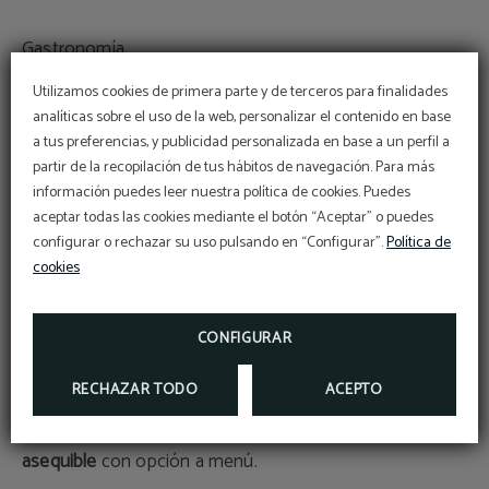
Gastronomía
Utilizamos cookies de primera parte y de terceros para finalidades
En nuestro establecimiento, la comida es una
analíticas sobre el uso de la web, personalizar el contenido en base
experiencia que no te puedes perder. Nuestro
bar-
a tus preferencias, y publicidad personalizada en base a un perfil a
cafetería
con terraza exterior
ofrece un
desayuno buffet
partir de la recopilación de tus hábitos de navegación. Para más
información puedes leer nuestra política de cookies. Puedes
internacional
, con opciones que satisfacen a todos los
aceptar todas las cookies mediante el botón “Aceptar” o puedes
gustos, incluyendo
productos para personas con
configurar o rechazar su uso pulsando en “Configurar”.
Política de
intolerancias al gluten o a la lactosa
bajo petición.
cookies
Durante la semana, también puedes disfrutar de
CONFIGURAR
nuestros
pinchos caseros y tostas
de alta calidad. Para
comidas y cenas en fines de semana, nuestro servicio
RECHAZAR TODO
ACEPTO
de restaurante ofrece una
carta sencilla con productos
de temporada
y
platos caseros
a un
precio muy
asequible
con opción a menú.