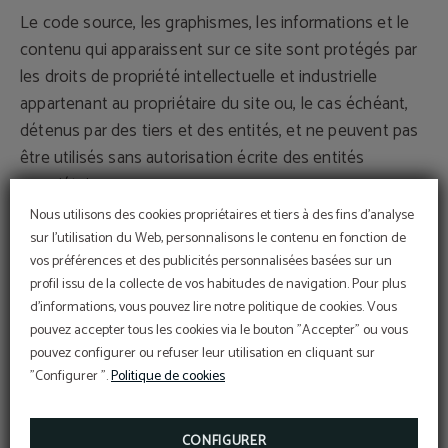
Le code source, les graphismes, les informations et le
contenu qui apparaissent sur ce site sont protégés par
les droits de propriété intellectuelle et industrielle
appartenant au propriétaire du site ou, le cas échéant,
détenus par des tiers et des entités, et ne peuvent pas
être utilisés sans autorisation écrite des entités
propriétaires.
Nous utilisons des cookies propriétaires et tiers à des fins d'analyse
L'utilisateur unique et exclusivement peut utiliser le
sur l'utilisation du Web, personnalisons le contenu en fonction de
vos préférences et des publicités personnalisées basées sur un
matériel qui apparaît ici pour un usage personnel et
profil issu de la collecte de vos habitudes de navigation. Pour plus
privé, à condition de respecter tous les droits de
d'informations, vous pouvez lire notre politique de cookies. Vous
propriété intellectuelle, propriété industrielle et autres
pouvez accepter tous les cookies via le bouton "Accepter" ou vous
droits de propriété, étant, par conséquent, strictement
pouvez configurer ou refuser leur utilisation en cliquant sur
interdit de reproduire ou autre type d'utilisation
"Configurer ".
Politique de cookies
commerciale ou des activités illégales, sa distribution,
diffusion, modification, altération, décompilation ou
CONFIGURER